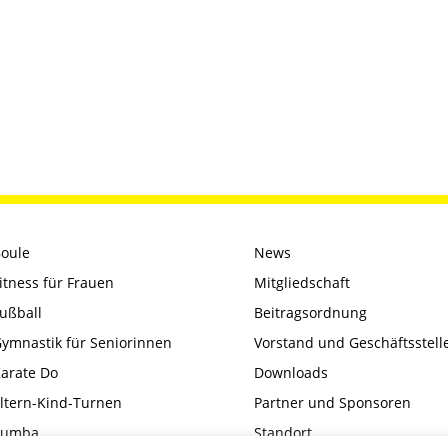
oule
News
itness für Frauen
Mitgliedschaft
ußball
Beitragsordnung
ymnastik für Seniorinnen
Vorstand und Geschäftsstell
arate Do
Downloads
ltern-Kind-Turnen
Partner und Sponsoren
Zumba
Standort