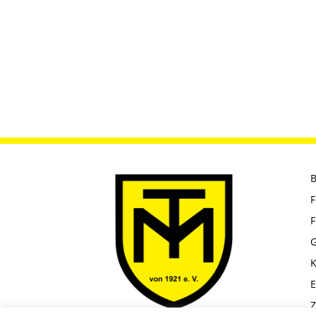
B
F
F
G
K
E